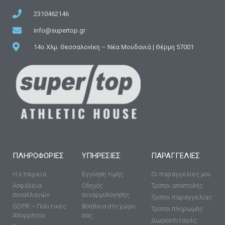
2310462146
info@supertop.gr
14ο Χλμ. Θεσσαλονίκη – Νέα Μουδανιά | Θέρμη 57001
ΠΛΗΡΟΦΟΡΊΕΣ
ΥΠΗΡΕΣΊΕΣ
ΠΑΡΑΓΓΕΛΙΕΣ
Η εταιρεία
Εγγύηση τιμής
Οι παραγγελίες μου
Ασφάλεια
Οδηγός
Τρόποι αποστολής
συναλλαγών
συναρμολόγησης
Τρόποι παραγγελίας
GDPR – Πολιτικές
Βοήθεια στο χώρο
Τρόποι πληρωμής
Απορρήτου
σας
Δωροεπιταγές