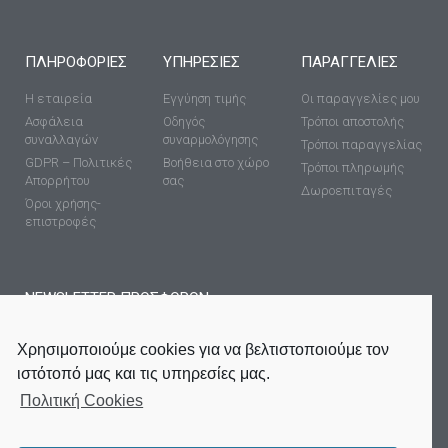
ΠΛΗΡΟΦΟΡΊΕΣ
ΥΠΗΡΕΣΊΕΣ
ΠΑΡΑΓΓΕΛΙΕΣ
Η εταιρεία
Εγγύηση τιμής
Οι παραγγελίες μου
Ασφάλεια
Οδηγός
Τρόποι αποστολής
συναλλαγών
συναρμολόγησης
Τρόποι παραγγελίας
GDPR – Πολιτικές
Βοήθεια στο χώρο
Τρόποι πληρωμής
Απορρήτου
σας
Δωροεπιταγές
Όροι χρήσης-
επιστροφές
NEWSLETTER ΠΡΟΣΦΟΡΩΝ
Χρησιμοποιούμε cookies για να βελτιστοποιούμε τον
ιστότοπό μας και τις υπηρεσίες μας.
Πολιτική Cookies
ΕΓΓΡΑΦΉ