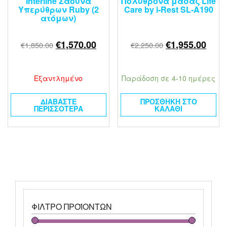
Interline Σάουνα
Πολυθρόνα μασάζ Life
Υπερύθρων Ruby (2
Care by i‑Rest SL‑A190
ατόμων)
€
1,570.00
€
1,955.00
€
1,850.00
€
2,250.00
Εξαντλημένο
Παράδοση σε 4-10 ημέρες
ΔΙΑΒΆΣΤΕ
ΠΡΟΣΘΉΚΗ ΣΤΟ
ΠΕΡΙΣΣΌΤΕΡΑ
ΚΑΛΆΘΙ
ΦΊΛΤΡΟ ΠΡΟΪΌΝΤΩΝ