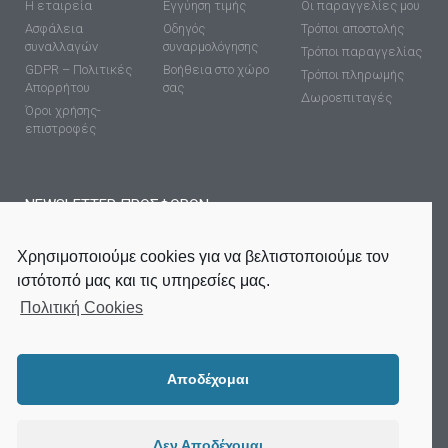
Η εταιρεία
Εγγύηση τιμής
Οι παραγγελίες μου
Ασφάλεια
Οδηγός
Τρόποι αποστολής
συναλλαγών
συναρμολόγησης
Τρόποι παραγγελίας
GDPR – Πολιτικές
Βοήθεια στο χώρο
Τρόποι πληρωμής
Απορρήτου
σας
Δωροεπιταγές
Όροι χρήσης-
επιστροφές
NEWSLETTER ΠΡΟΣΦΟΡΩΝ
Χρησιμοποιούμε cookies για να βελτιστοποιούμε τον
ιστότοπό μας και τις υπηρεσίες μας.
Πολιτική Cookies
ΕΓΓΡΑΦΉ
Αποδέχομαι
Δεν Αποδέχομαι