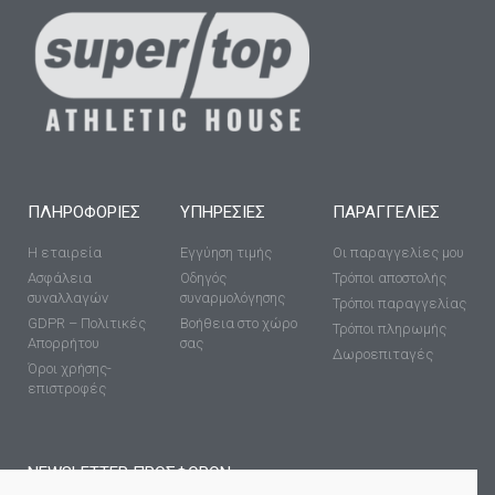
ΠΛΗΡΟΦΟΡΊΕΣ
ΥΠΗΡΕΣΊΕΣ
ΠΑΡΑΓΓΕΛΙΕΣ
Η εταιρεία
Εγγύηση τιμής
Οι παραγγελίες μου
Ασφάλεια
Οδηγός
Τρόποι αποστολής
συναλλαγών
συναρμολόγησης
Τρόποι παραγγελίας
GDPR – Πολιτικές
Βοήθεια στο χώρο
Τρόποι πληρωμής
Απορρήτου
σας
Δωροεπιταγές
Όροι χρήσης-
επιστροφές
NEWSLETTER ΠΡΟΣΦΟΡΩΝ