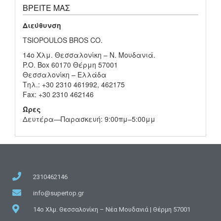
ΒΡΕΊΤΕ ΜΑΣ
Διεύθυνση
TSIOPOULOS BROS CO.
14ο Χλμ. Θεσσαλονίκη – Ν. Μουδανιά.
P.O. Box 60170 Θέρμη 57001
Θεσσαλονίκη – Ελλάδα
Τηλ.: +30 2310 461992, 462175
Fax: +30 2310 462146
Ώρες
Δευτέρα—Παρασκευή: 9:00πμ–5:00μμ
2310462146
info@supertop.gr
14ο Χλμ. Θεσσαλονίκη – Νέα Μουδανιά | Θέρμη 57001