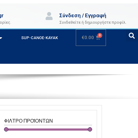
gr
Σύνδεση / Εγγραφή
ορίες.
Συνδεθείτε ή δημιουργήστε προφίλ.
€
0.00
SUP-CANOE-KAYAK
ΦΊΛΤΡΟ ΠΡΟΪΌΝΤΩΝ