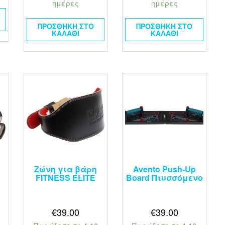
ημέρες
ημέρες
ΠΡΟΣΘΉΚΗ ΣΤΟ
ΠΡΟΣΘΉΚΗ ΣΤΟ
ΚΑΛΆΘΙ
ΚΑΛΆΘΙ
Ζώνη για βάρη
Avento Push‑Up
FITNESS ELITE
Board Πτυσσόμενο
€
39.00
€
39.00