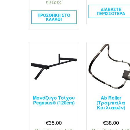
ημέρες
ΔΙΑΒΆΣΤΕ
ΠΕΡΙΣΣΌΤΕΡΑ
ΠΡΟΣΘΉΚΗ ΣΤΟ
ΚΑΛΆΘΙ
Μονόζυγο Τοίχου
Ab Roller
Pegasus® (120cm)
(Τραμπάλα
Κοιλιακών)
€
35.00
€
38.00