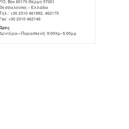
P.O. Box 60170 Θέρμη 57001
Θεσσαλονίκη – Ελλάδα
Τηλ.: +30 2310 461992, 462175
Fax: +30 2310 462146
Ώρες
Δευτέρα—Παρασκευή: 9:00πμ–5:00μμ