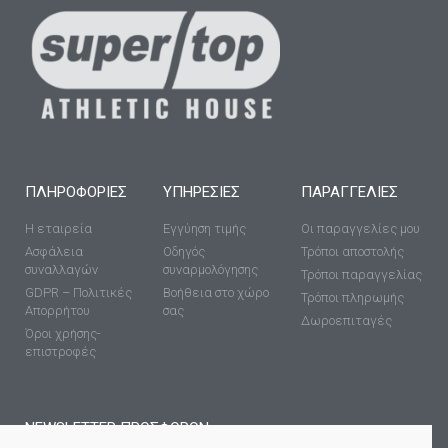
ΠΛΗΡΟΦΟΡΊΕΣ
ΥΠΗΡΕΣΊΕΣ
ΠΑΡΑΓΓΕΛΙΕΣ
Η εταιρεία
Εγγύηση τιμής
Οι παραγγελίες μου
Ασφάλεια
Οδηγός
Τρόποι αποστολής
συναλλαγών
συναρμολόγησης
Τρόποι παραγγελίας
GDPR – Πολιτικές
Βοήθεια στο χώρο
Τρόποι πληρωμής
Απορρήτου
σας
Δωροεπιταγές
Όροι χρήσης-
επιστροφές
NEWSLETTER ΠΡΟΣΦΟΡΩΝ