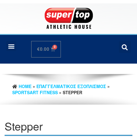
€
0.00
HOME
»
ΕΠΑΓΓΕΛΜΑΤΙΚΟΣ ΕΞΟΠΛΙΣΜΟΣ
»
SPORTSART FITNESS
» STEPPER
Stepper