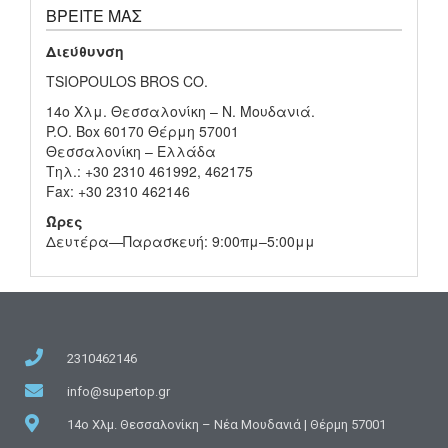
ΒΡΕΊΤΕ ΜΑΣ
Διεύθυνση
TSIOPOULOS BROS CO.
14ο Χλμ. Θεσσαλονίκη – Ν. Μουδανιά.
P.O. Box 60170 Θέρμη 57001
Θεσσαλονίκη – Ελλάδα
Τηλ.: +30 2310 461992, 462175
Fax: +30 2310 462146
Ώρες
Δευτέρα—Παρασκευή: 9:00πμ–5:00μμ
2310462146
info@supertop.gr
14ο Χλμ. Θεσσαλονίκη – Νέα Μουδανιά | Θέρμη 57001